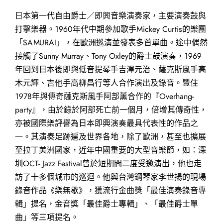
日本第一代自由爵士／即興音樂演奏家，主要演奏鼓與
打擊樂器。1960年代中期參加歌手Mickey Curtis的樂團
「SAMURAI」，在歐洲巡演並發表多首單曲。途中偶然
接觸了Sunny Murray、Tony Oxley的爵士鼓演奏，1969
年回到日本後即與低音提琴手吉澤元治、薩克斯風手高
木元輝、吉他手高柳昌行等人合作演出及錄音。豐住
1978年與傳奇薩克斯風手阿部薰合作的『Overhang-
party』，由於錄於阿部死亡前一個月，倍增其傳奇性，
亦被國際樂評譽為日本即興演奏最具代表性的作品之
一。其演奏足跡遍及世界各地，除了歐洲，甚至也擴展
至拉丁美洲國家，近年中國重要的大型音樂節，如：深
圳OCT- Jazz Festival曾於短期間二度受邀演出，他也走
訪了十多個城市的巡迴。他與台灣鋼琴家李世揚的現場
錄音作品《樂無歇》，獲流行金曲獎「最佳演奏錄音專
輯」提名，金音獎「最佳爵士專輯」、「最佳爵士單
曲」等三項提名。