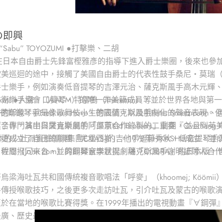
の即興
 “Sabu” TOYOZUMI ●打擊樂、二胡
在日本自由爵士先鋒富樫雅彥的指導下進入爵士樂圈，後來也參加了日本
巡迴的途中，接觸了美國自由爵士的代表性鼓手桑尼‧莫瑞（Sunn
爵士樂手，例如演奏低音提琴的吉澤元治、薩克斯風手高木元輝
樂手協會（AACM）的唯一非美籍成員，並於世界各地與第一線的即
IGAMI ●人聲、口簧琴、特雷鳴（Theremin）等
、佛蘭德斯鋼琴手Fred van Hove、德國薩克斯風手Peter Broetz
的印象，就是像歌舞伎小生的表情，以及戲劇化的聲音表現。他主
作，其中與薩克斯風手阿部薰合作錄製的二重奏『Overhang 
專門演出日文音樂劇的「東京Kid Brothers」劇團，並且
日本的少壯派實驗即興集團EXIAS-J的吉他手近藤秀秋、低音提
更成立了自己的劇團「尤里西斯」。1978年HIKASHU成立，
日程間撥冗來台，並與鋼琴家李世揚、薩克斯風手謝明諺等人合
恩（John Zorn）的即興音樂狀況劇場「COBRA」的日本版，
梁海吐瓦共和國傳統複音歌唱法「呼麥」（khoomej; Kööm
授喉歌技巧，之後更多次走訪吐瓦，引介吐瓦及蒙古的喉歌演唱家至日本
於在當地的喉歌比賽得獎。在1999年播出的電視動畫『∀鋼
廣、歷史最久的樂器「口簧琴」（所謂Jew’s harp，台灣原