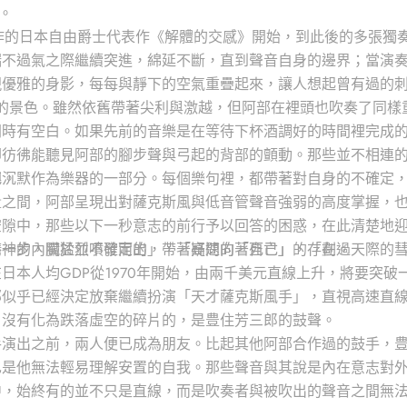
。
合作的日本自由爵士代表作《解體的交感》開始，到此後的多張
喘不過氣之際繼續突進，綿延不斷，直到聲音自身的邊界；當演
現優雅的身影，每每與靜下的空氣重疊起來，讓人想起曾有過的
ty卻是別樣的景色。雖然依舊帶著尖利與激越，但阿部在裡頭也吹奏
間時有空白。如果先前的音樂是在等待下杯酒調好的時間裡完成
卻彷彿能聽見阿部的腳步聲與弓起的背部的顫動。那些並不相連
事。
把沉默作為樂器的一部分。每個樂句裡，都帶著對自身的不確定
量之間，阿部呈現出對薩克斯風與低音管聲音強弱的高度掌握，
空隙中，那些以下一秒意志的前行予以回答的困惑，在此清楚地
每一步，關於並不確定的，帶著疑問的「自己」的存在。
精神的內臟猛烈噴發而出」，「高速向著死亡」，「劃過天際的
日本人均GDP從1970年開始，由兩千美元直線上升，將要突
部似乎已經決定放棄繼續扮演「天才薩克斯風手」，直視高速直
，沒有化為跌落虛空的碎片的，是豊住芳三郎的鼓聲。
手演出之前，兩人便已成為朋友。比起其他阿部合作過的鼓手，
也是他無法輕易理解安置的自我。那些聲音與其說是內在意志對
中，始終有的並不只是直線，而是吹奏者與被吹出的聲音之間無