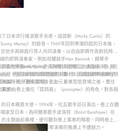
流行搖滾歌手米奇‧寇提斯（Micky Curtis）的
y Murray）的錄音。1969年回到學潮四起的日本後，
、吉他手高柳昌行等人共同演奏，以自由即興作為對抗時代
興演奏家，例如荷蘭鼓手Han Bennink、鋼琴手
mann、英國吉他手Derek Bailey、日本的灰野敬二、大友良英、噪
導的樂團HIKASHU更具有難以捉摸的詭譎風格。卷上在
Party』更因為阿部在錄音後不久離世，而成為即興音樂史
到英美巡迴。他在倫敦的期間脫離該團，並且踏進即興演奏的領
琴手河崎純，在「野台開唱」上以三重奏型態登場之後，豐住
並成為當時新浪潮搖滾的旗手之一。
作演出。
也長期由卷上擔任「提詞員」（prompter）的角色，對各個
ii）的日本親善大使。1994年，吐瓦歌手訪日演出，卷上在聽
，為阿爾泰歌手波洛特（Bolot Barshiyev）在
彈』的主題曲前奏裡，便可聽到卷上客串的喉歌。同時卷上也
住民也有類似樂器），在口簧琴演奏的推廣上不遺餘力。