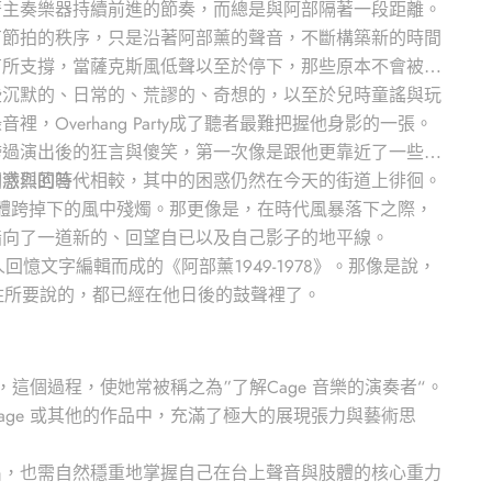
著主奏樂器持續前進的節奏，而總是與阿部隔著一段距離。
有節拍的秩序，只是沿著阿部薰的聲音，不斷構築新的時間
有所支撐，當薩克斯風低聲以至於停下，那些原本不會被聽
些沉默的、日常的、荒謬的、奇想的，以至於兒時童謠與玩
verhang Party成了聽者最難把握他身影的一張。
跨過演出後的狂言與傻笑，第一次像是跟他更靠近了一些。
困惑與回答。
的激烈的時代相較，其中的困惑仍然在今天的街道上徘徊。
那是身體跨掉下的風中殘燭。那更像是，在時代風暴落下之際，
指向了一道新的、回望自已以及自己影子的地平線。
憶文字編輯而成的《阿部薰1949-1978》。那像是說，
住所要說的，都已經在他日後的鼓聲裡了。
大量的合作，這個過程，使她常被稱之為”了解Cage 音樂的演奏者“。
ge 或其他的作品中，充滿了極大的展現張力與藝術思
出，也需自然穩重地掌握自己在台上聲音與肢體的核心重力