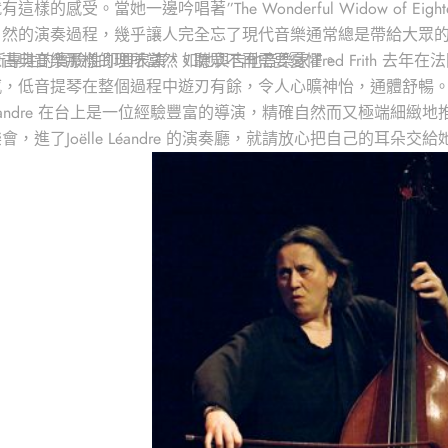
 的現場就有這樣的感受。當她一邊吟唱著”The Wonderful Widow of Eig
的演奏過程，幾乎讓人完全忘了現代音樂通常總是帶給大眾的不和諧！現代
像古典音樂那樣的理所當然，聽眾不再需要憂懼。
re 近年來所專注的實驗性即興表演，如她與吉他音樂家 Fred Frith 去年在
，低音提琴在整個過程中遊刃有餘，令人心曠神怡，通體舒暢。
le Léandre 在台上是一位經驗豐富的導演，精確自然而又極
進了Joëlle Léandre 的演奏廳，就請放心把自己的耳朵交給