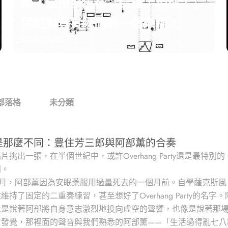
樂，是指產生在「這裡！現在！」
個絕對真實瞬間的一個樂種。
2021/05/22
部落格
未分類
是那麼不同：豊住芳三郎與阿部薰的合奏
挑出一張，在半個世紀中，或許Overhang Party還是最
同。
年8月，阿部薰因為安眠藥服用過量死去的一個月前。自學薩克斯
持了固定的二重奏練習，甚至想好了Overhang Party的
像是說著阿部將自身意志激烈地投向虛空的聲響，也像是說著那
會發覺，那裡面的聲音與我們熟悉的阿部薰——「生活過得亂七八