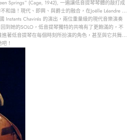
hteen Springs” (Cage, 1942), 一遍讓低音提琴琴體的敲打成
、即興、與爵士的融合，在Joëlle Léandre 手
法國 Instants Chavirés 的演出，兩位重量級的現代音樂演奏
回到她的SOLO，低音提琴獨特的共鳴有了更飽滿的，不
端細緻地推進著低音提琴在每個時刻所扮演的角色，甚至與它共舞，
她吧！