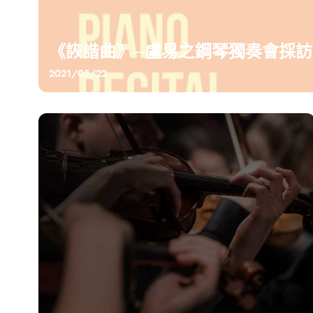
《詼諧曲》─盧易之鋼琴獨奏會採訪
2021/05/22