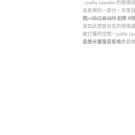
–Joëlle Léandre
為音樂的一部分，非常自然
裡，就這樣自然合體，
而Joëlle Léand
家如此悠遊自在的現場感
被打擾的空間。Joël
果然是繁花音聖母！
這是一場彌足珍貴的音樂會，