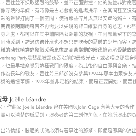
也，豊住並不採取猛烈的鼓擊，並不正面對撞。他的鼓並非對應
時像寺院的早課，有時像是古老戲劇的進場提示，在其間甚至沒
，鼓的聲響打開了一個空間，使得那些碎片與無以安置的獨白，
的空間被刻劃出來。
空間裡，阿部的聲音不再需要以尖銳的鋒口維繫自身的意志，那
之處，都可以在其中鋪陳隔著距離的凝視。在阿部薰留下的錄音裡，O
會同時感到，跨過彷彿什麼也不想只是吹奏的憂鬱的少年面容，
狂飆的時代精神的象徵，而是在那高速變動的時代裡，承受著的
這樣的回答，意外地，感覺竟像是不久之前的演出錄音。與遠去
erhang Party是彗星被黑夜吞沒前的最後光芒，或者嘆息
人，也最早地察覺到這種戰鬥的限度，為此後的自由即興音樂，
作為長年的戰友，豊住芳三郎卻沒有參與1994年那本由眾多友人回
說的追憶筆觸，1978年並非定格的結束，而是正要開始，而豊
̈lle Léandre
曲家 Joëlle Léandre 曾在美國與John Cage 有著
實可以清楚的感受到，演奏者的第二創作角色，在她所演出的Ca
演出時情緒、肢體的狀態必須有著專注的凝聚。即便是即興的演