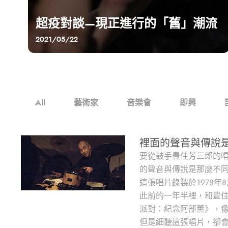
超疫對談—現正進行的「舊」潮流
2021/05/22
All
藝術家
音樂會
即興
裡面的聲音與傳說
要從鼓手豊住芳三郎的唱片
的聲音與傳說是那麼不
這張唱片錄製於1978
此前的一年半裡，和豊住維
派對：紀念阿部薰》，
但是細聽這張唱片，卻