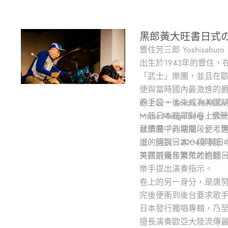
黑郎黃大旺書日式
豐住芳三郎 Yoshisaburo
出生於1943年的豐住，
「武士」樂團，並且在歐美
便與當時國內最激進的
的手段。後來成為美國前衛
卷上公一 Koichi MAK
Misha Mengelberg
一般日本聽眾對卷上公一
音樂團「非常階段」…等合
就讀高中的期間，便考進了
上的傳說。2004年與
域。回到日本一段時間，
又在近幾年繁忙的巡迴
美國前衛音樂鬼才約翰‧佐
樂手提出演奏指示。
卷上的另一身分，是唐努烏
完後便衝到後台要求歌手傳
日本發行獨唱專輯，乃至
擅長演奏歐亞大陸流傳最