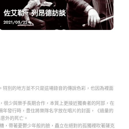
佐艾勒．列昂德訪談
2021/05/22
特別的。特別的地方並不只是這場錄音的傳說色彩，也因為裡面
風，很少與樂手長期合作，本質上更接近獨奏者的阿部，在
名字。隔年發行時，豊住將樂隊名字放在唱片的封面，《過量的
場意外的死亡。
糟，帶著憂鬱少年般的臉，矗立在絕對的孤獨裡吹著薩克