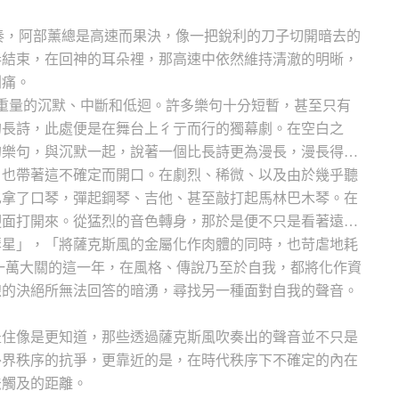
獨奏，阿部薰總是高速而果決，像一把銳利的刀子切開暗去的
奏結束，在回神的耳朵裡，那高速中依然維持清澈的明晰，
刺痛。
了同樣重量的沉默、中斷和低迴。許多樂句十分短暫，甚至只有
的長詩，此處便是在舞台上彳亍而行的獨幕劇。在空白之
的樂句，與沉默一起，說著一個比長詩更為漫長，漫長得只
，也帶著這不確定而開口。在劇烈、稀微、以及由於幾乎聽
也拿了口琴，彈起鋼琴、吉他、甚至敲打起馬林巴木琴。在
迎面打開來。從猛烈的音色轉身，那於是便不只是看著遠方
彗星」，「將薩克斯風的金屬化作肉體的同時，也苛虐地耗
破一萬大關的這一年，在風格、傳說乃至於自我，都將化作資
線的決絕所無法回答的暗湧，尋找另一種面對自我的聲音。
豊住像是更知道，那些透過薩克斯風吹奏出的聲音並不只是
外界秩序的抗爭，更靠近的是，在時代秩序下不確定的內在
法觸及的距離。