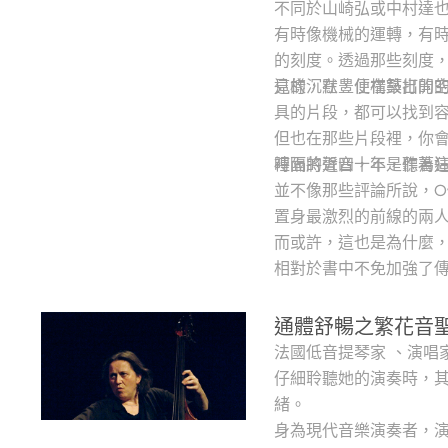
不同於山崎弘或中村達
有時像機械的運轉，有
的刻度。透過那些刻度
見的沉默，便在鼓打開
這樣，在豊住構築出的
具的片段，都可以找到容身
但也在那些片段裡，你
裡面的聲音，不是作為
時隔將近四十年，聽著
並不像那些評論所說，Ov
置身最激烈的前線的兩
而或許，這也是為什麼，
相對於書中不免加強了傳
通體舒暢之繁花音聖母 Joe
法國低音提琴家 、演唱家、作
仔細聆聽她的演奏時，其
緒。
身為現代音樂演奏者，