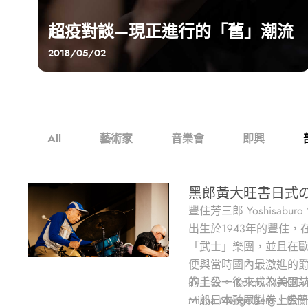
超疫對談—現正進行的「舊」潮流
2018/05/02
All
藝術家
音樂會
即興
黑郎黃大旺書日式
豐住芳三郎 Yoshisaburo
出生於1943年的豐住，
「武士」樂團，並且在歐美
便與當時國內最激進的
的手段。後來成為美國前衛
卷上公一 Koichi MAK
Misha Mengelberg
一般日本聽眾對卷上公一