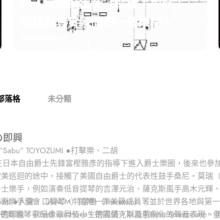
樂，是指產生在「這裡！現在！」
個絕對真實瞬間的一個樂種。
2018/05/02
部落格
未分類
の即興
 “Sabu” TOYOZUMI ●打擊樂、二胡
在日本自由爵士先鋒富樫雅彥的指導下進入爵士樂圈，後來也參加了日本
巡迴的途中，接觸了美國自由爵士的代表性鼓手桑尼‧莫瑞（Sunn
爵士樂手，例如演奏低音提琴的吉澤元治、薩克斯風手高木元輝
樂手協會（AACM）的唯一非美籍成員，並於世界各地與第一線的即
IGAMI ●人聲、口簧琴、特雷鳴（Theremin）等
、佛蘭德斯鋼琴手Fred van Hove、德國薩克斯風手Peter Broetz
的印象，就是像歌舞伎小生的表情，以及戲劇化的聲音表現。他主