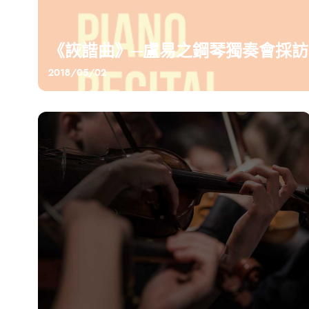
《詼諧曲》─盧易之鋼琴獨奏會採訪
2018/05/02