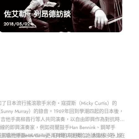
佐艾勒．列昂德訪談
2018/05/02
流行搖滾歌手米奇‧寇提斯（Micky Curtis）的
y Murray）的錄音。1969年回到學潮四起的日本後，
、吉他手高柳昌行等人共同演奏，以自由即興作為對抗時代
興演奏家，例如荷蘭鼓手Han Bennink、鋼琴手
mann、英國吉他手Derek Bailey、日本的灰野敬二、大友良英、噪
導的樂團HIKASHU更具有難以捉摸的詭譎風格。卷上在