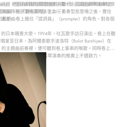
Party』更因為阿部在錄音後不久離世，而成為即興音樂史
到英美巡迴。他在倫敦的期間脫離該團，並且踏進即興演奏的領
琴手河崎純，在「野台開唱」上以三重奏型態登場之後，豐住
並成為當時新浪潮搖滾的旗手之一。
作演出。
也長期由卷上擔任「提詞員」（prompter）的角色，對各個
ii）的日本親善大使。1994年，吐瓦歌手訪日演出，卷上在聽
，為阿爾泰歌手波洛特（Bolot Barshiyev）在
彈』的主題曲前奏裡，便可聽到卷上客串的喉歌。同時卷上也
住民也有類似樂器），在口簧琴演奏的推廣上不遺餘力。