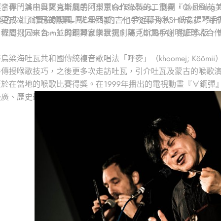
作，其中與薩克斯風手阿部薰合作錄製的二重奏『Overhang 
專門演出日文音樂劇的「東京Kid Brothers」劇團，並且
日本的少壯派實驗即興集團EXIAS-J的吉他手近藤秀秋、低音提
更成立了自己的劇團「尤里西斯」。1978年HIKASHU成立，
日程間撥冗來台，並與鋼琴家李世揚、薩克斯風手謝明諺等人合
恩（John Zorn）的即興音樂狀況劇場「COBRA」的日本版，
梁海吐瓦共和國傳統複音歌唱法「呼麥」（khoomej; Kööm
授喉歌技巧，之後更多次走訪吐瓦，引介吐瓦及蒙古的喉歌演唱家至日本
於在當地的喉歌比賽得獎。在1999年播出的電視動畫『∀鋼
廣、歷史最久的樂器「口簧琴」（所謂Jew’s harp，台灣原