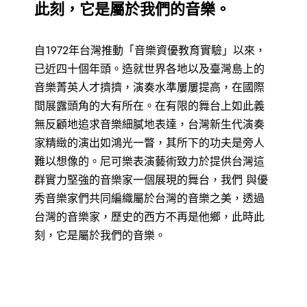
此刻，它是屬於我們的音樂。
自1972年台灣推動「音樂資優教育實驗」以來，
已近四十個年頭。造就世界各地以及臺灣島上的
音樂菁英人才擠擠，演奏水準屢屢提高，在國際
間展露頭角的大有所在。在有限的舞台上如此義
無反顧地追求音樂細膩地表達，台灣新生代演奏
家精緻的演出如鴻光一瞥，其所下的功夫是旁人
難以想像的。尼可樂表演藝術致力於提供台灣這
群實力堅強的音樂家一個展現的舞台，我們 與優
秀音樂家們共同編織屬於台灣的音樂之美，透過
台灣的音樂家，歷史的西方不再是他鄉，此時此
刻，它是屬於我們的音樂。