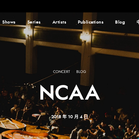
Shows
Series
Artists
Publications
Blog
CONCERT
·
BLOG
NCAA
2018 年 10 月 4 日