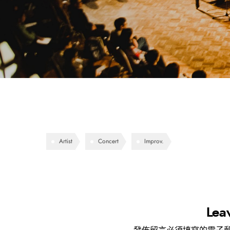
Artist
Concert
Improv.
Lea