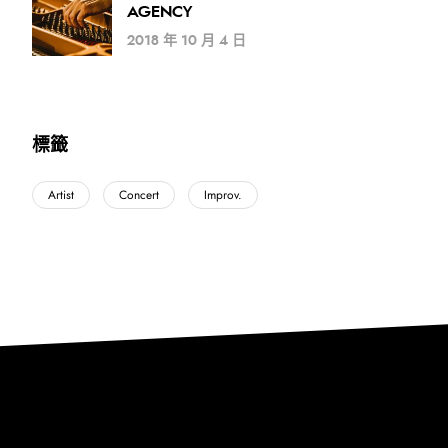
AGENCY
2018 年 10 月 4 日
標籤
Artist
Concert
Improv.